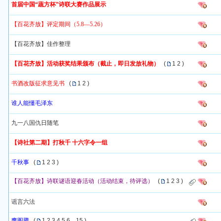
首届中国“蔬方杯”诗联大赛作品展示
【百花齐放】评定期间（5.8—5.26）
【百花齐放】佳作整理
【百花齐放】活动获奖结果颁布（截止，即日发放礼物）
(
1
2
)
书酒改版征求意见书
(
1
2
)
谁人能懂毛泽东
九一八国仇日随笔
【诗社第二期】打秋千 十六字令一组
千秋事
(
1
2
3
)
【百花齐放】诗联谜语迎春活动（活动结束，待评选）
(
1
2
3
)
谣言六法
鹰图腾
(
1
2
3
4
5
6
..
15
)