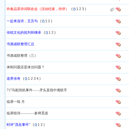
吟春品茶诗词联欢会（活动结束，待评）
(
1
2
3
)
一起来连诗，五言句
(
1
2
)
传统文化的批判和继承
(
1
2
)
书酒成联整理汇总
书酒成联整理（三）
体制问题还是体治问题？
道界传奇
(
1
2
3
4
)
717马航毁机事件——矛头直指中俄联手
临屏一组 月
临屏组诗————参禅觅道
时评“茂名事件”
(
1
2
)