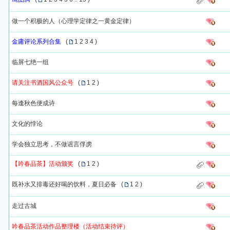
做一个积极的人（心理学定律之一黄金定律）
金庸评论系列合集
(
1
2
3
4
)
临屏七绝一组
请关注书酒国风公众号
(
1
2
)
每逢秋色便成诗
文化的悖论
学会独立思考，不做谣言俘虏
【吟春品茶】活动颁奖
(
1
2
)
既补水又排毒还好喝的饮料，夏日必备
(
1
2
)
走过古城
吟春品茶活动作品整理楼（活动结束待评）