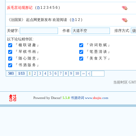
反毛言论现形记
(
1
2
3
4
5
6
)
《治国策》 起点网更新发布 欢迎阅读
(
1
2
)
关键字:
作者:
排序方式:
以下论坛精华区:
『 楹 联 谜 趣 』
『 诗 词 歌 赋 』
『 琴 棋 书 画 』
『 笔 墨 清 谈 』
『 随 心 随 意 』
『 美 食 天 下 』
『 书 酒 版 务 』
503
1/13
1
2
3
4
5
6
7
8
9
10
››
›|
当前时区 GMT+8
Powered by Discuz!
5.5.0
书酒诗词 www.
shujiu
.com