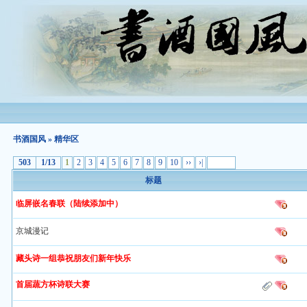
书酒国风
» 精华区
503
1/13
1
2
3
4
5
6
7
8
9
10
››
›|
标题
临屏嵌名春联（陆续添加中）
京城漫记
藏头诗一组恭祝朋友们新年快乐
首届蔬方杯诗联大赛