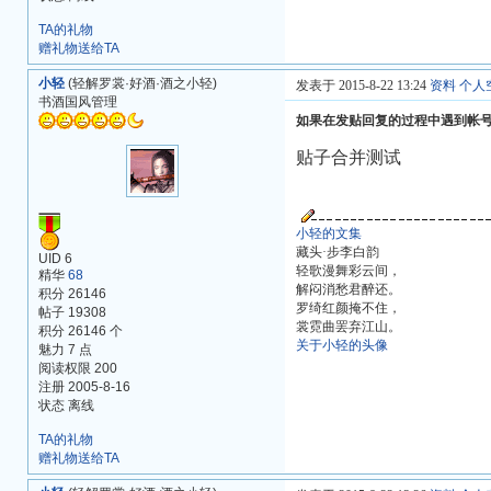
TA的礼物
赠礼物送给TA
小轻
(轻解罗裳·好酒·酒之小轻)
发表于 2015-8-22 13:24
资料
个人
书酒国风管理
如果在发贴回复的过程中遇到帐
贴子合并测试
小轻的文集
藏头·步李白韵
UID 6
轻歌漫舞彩云间，
精华
68
解闷消愁君醉还。
积分 26146
罗绮红颜掩不住，
帖子 19308
裳霓曲罢弃江山。
积分 26146 个
关于小轻的头像
魅力 7 点
阅读权限 200
注册 2005-8-16
状态 离线
TA的礼物
赠礼物送给TA