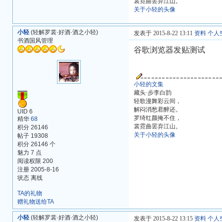
裳霓曲罢弃江山。
关于小轻的头像
小轻
(轻解罗裳·好酒·酒之小轻)
发表于 2015-8-22 13:11
资料
个人
书酒国风管理
谷歌浏览器发贴测试
小轻的文集
藏头·步李白韵
轻歌漫舞彩云间，
解闷消愁君醉还。
UID 6
罗绮红颜掩不住，
精华
68
裳霓曲罢弃江山。
积分 26146
关于小轻的头像
帖子 19308
积分 26146 个
魅力 7 点
阅读权限 200
注册 2005-8-16
状态 离线
TA的礼物
赠礼物送给TA
小轻
(轻解罗裳·好酒·酒之小轻)
发表于 2015-8-22 13:15
资料
个人