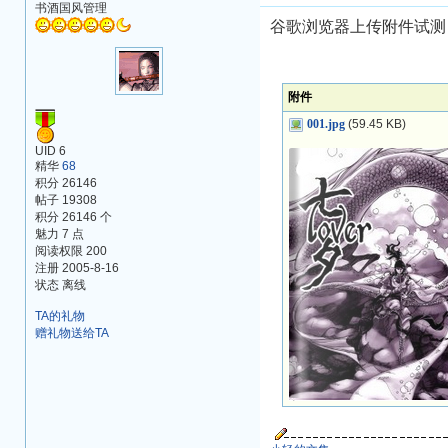
书酒国风管理
谷歌浏览器上传附件试测
附件
001.jpg
(59.45 KB)
UID 6
精华
68
积分 26146
帖子 19308
积分 26146 个
魅力 7 点
阅读权限 200
注册 2005-8-16
状态 离线
TA的礼物
赠礼物送给TA