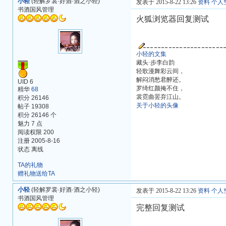
小轻
(轻解罗裳·好酒·酒之小轻)
发表于 2015-8-22 13:26
资料
个人
书酒国风管理
火狐浏览器回复测试
小轻的文集
藏头·步李白韵
轻歌漫舞彩云间，
解闷消愁君醉还。
UID 6
罗绮红颜掩不住，
精华
68
裳霓曲罢弃江山。
积分 26146
关于小轻的头像
帖子 19308
积分 26146 个
魅力 7 点
阅读权限 200
注册 2005-8-16
状态 离线
TA的礼物
赠礼物送给TA
小轻
(轻解罗裳·好酒·酒之小轻)
发表于 2015-8-22 13:26
资料
个人
书酒国风管理
完整回复测试