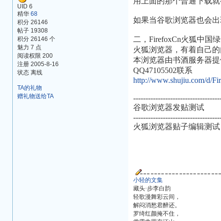
用上面的那个普通下载就
UID 6
精华
68
如果当谷歌浏览器也会出
积分 26146
帖子 19308
二，FirefoxCn火狐中
积分 26146 个
魅力 7 点
火狐浏览器，有着自己的
阅读权限 200
本浏览器由书酒服务器提
注册 2005-8-16
QQ47105502联系
状态 离线
http://www.shujiu.com/d/Fi
TA的礼物
赠礼物送给TA
-----------------------------------
谷歌浏览器发贴测试
-----------------------------------
火狐浏览器贴子编辑测试
小轻的文集
藏头·步李白韵
轻歌漫舞彩云间，
解闷消愁君醉还。
罗绮红颜掩不住，