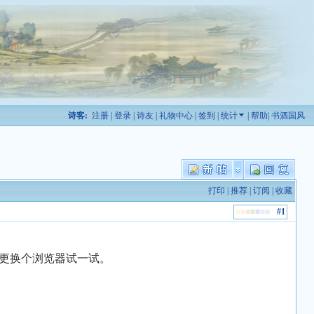
诗客:
注册
|
登录
|
诗友
|
礼物中心
|
签到
|
统计
|
帮助
|
书酒国风
打印
|
推荐
|
订阅
|
收藏
■
■
■
■
■
■
■
■
#1
更换个浏览器试一试。