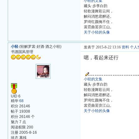
小轻的文集
藏头·步李白韵
轻歌漫舞彩云间，
解闷消愁君醉还。
罗绮红颜掩不住，
裳霓曲罢弃江山。
关于小轻的头像
小轻
(轻解罗裳·好酒·酒之小轻)
发表于 2015-8-22 13:16
资料
个人
书酒国风管理
嗯，看起来还行
小轻的文集
藏头·步李白韵
轻歌漫舞彩云间，
解闷消愁君醉还。
UID 6
罗绮红颜掩不住，
精华
68
裳霓曲罢弃江山。
积分 26146
关于小轻的头像
帖子 19308
积分 26146 个
魅力 7 点
阅读权限 200
注册 2005-8-16
状态 离线