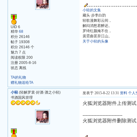
小轻的文集
藏头·步李白韵
轻歌漫舞彩云间，
解闷消愁君醉还。
UID 6
罗绮红颜掩不住，
精华
68
裳霓曲罢弃江山。
积分 26146
关于小轻的头像
帖子 19308
积分 26146 个
魅力 7 点
阅读权限 200
注册 2005-8-16
状态 离线
TA的礼物
赠礼物送给TA
小轻
(轻解罗裳·好酒·酒之小轻)
发表于 2015-8-22 13:31
资料
个人
书酒国风管理
火狐浏览器附件上传测试
--------------------------
火狐浏览器附件删除测试