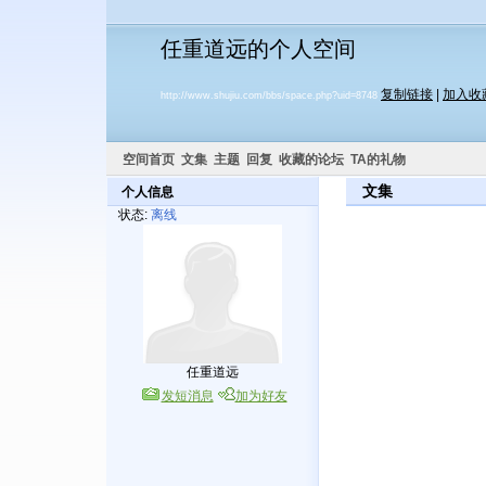
任重道远的个人空间
复制链接
|
加入收
http://www.shujiu.com/bbs/space.php?uid=8748
空间首页
文集
主题
回复
收藏的论坛
TA的礼物
文集
个人信息
状态:
离线
任重道远
发短消息
加为好友