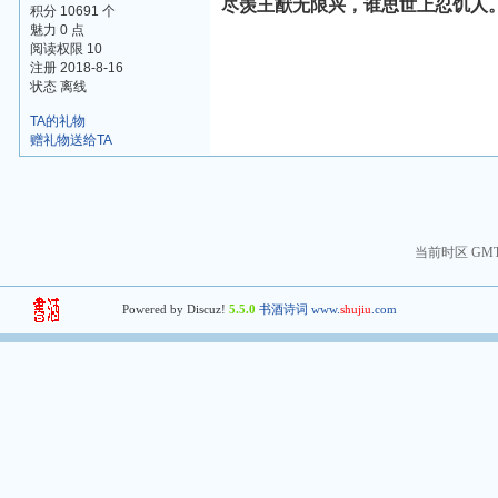
尽羡王猷无限兴，谁思世上忍饥人
积分 10691 个
魅力 0 点
阅读权限 10
注册 2018-8-16
状态 离线
TA的礼物
赠礼物送给TA
当前时区 GMT+8
Powered by Discuz!
5.5.0
书酒诗词 www.
shujiu
.com