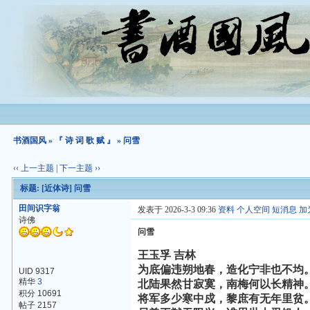
书酒国风
»
『 诗 词 歌 赋 』
» 问雪
‹‹ 上一主题
|
下一主题 ››
标题:
[近体诗]
问雪
田间识字翁
发表于 2026-3-3 09:36
资料
个人空间
短消息
加
诗佛
问雪
王玉孚 吉林
为底偏违朔地春，造化宁非也不均
UID 9317
精华
3
北陆果然甘寂寞，南梅何以长精神
积分 10691
将军多少寒中戍，黎庶有无年里贫
帖子 2157